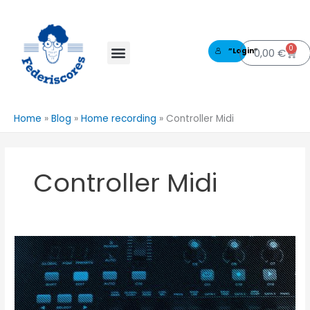
Vai
al
contenuto
0
Carre
0,00
€
”Login”
Home
»
Blog
»
Home recording
»
Controller Midi
Controller Midi
Akai
Mpk
Mini
Mk3
vs
Arturia