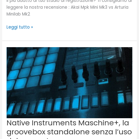
il più adatto al tuo studio di registrazione? Ti consigliamo di
leggere la nostra recensione : Akai Mpk Mini Mk3 vs Arturia
Minilab Mk2
Leggi tutto »
Native
Instruments
Maschine+,
la
groovebox
standalone
senza
l’uso
del
computer
Native Instruments Maschine+, la
groovebox standalone senza l’uso