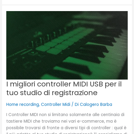
I
migliori
controller
MIDI
USB
per
il
tuo
studio
di
registrazione
I migliori controller MIDI USB per il
tuo studio di registrazione
Home recording
,
Controller Midi
/ Di
Calogero Barba
I Controller MIDI non si limitano solamente alle centinaia di
tastiere MIDI che troviamo nei vari e-commerce, ma è
possibile trovarsi di fronte a diversi tipi di controller : qual è