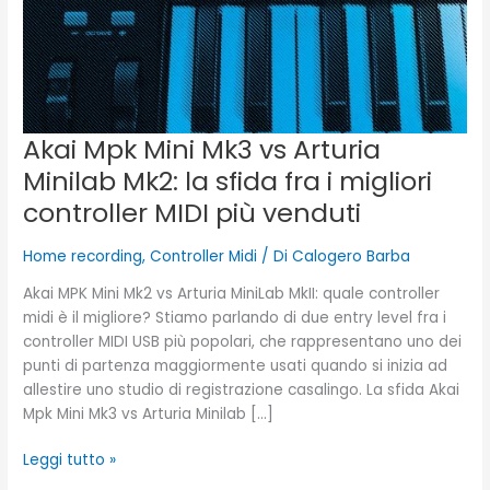
Minilab
Mk2:
la
sfida
fra
i
Akai Mpk Mini Mk3 vs Arturia
migliori
Minilab Mk2: la sfida fra i migliori
controller
controller MIDI più venduti
MIDI
più
venduti
Home recording
,
Controller Midi
/ Di
Calogero Barba
Akai MPK Mini Mk2 vs Arturia MiniLab MkII: quale controller
midi è il migliore? Stiamo parlando di due entry level fra i
controller MIDI USB più popolari, che rappresentano uno dei
punti di partenza maggiormente usati quando si inizia ad
allestire uno studio di registrazione casalingo. La sfida Akai
Mpk Mini Mk3 vs Arturia Minilab […]
Leggi tutto »